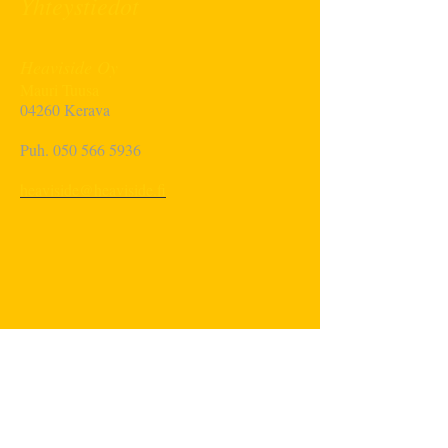
Yhteystiedot
Heaviside Oy
Mauri Tuusa
04260 Kerava
Puh.
050 566 5936
heaviside@heaviside.fi