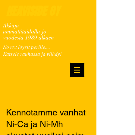
HEAVISIDE OY
Akkuja
ammattitaidolla jo
vuodesta 1989 alkaen
No nyt löysit perille....
Katsele rauhassa ja viihdy!
Kennotamme vanhat
Ni-Ca ja Ni-Mh