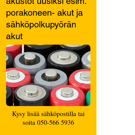
akustot uusiksi
esim.
porakoneen- akut ja
sähköpolkupyörän
akut
Kysy lisää sähköpostilla tai
soita
050-566 5936