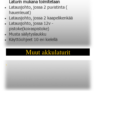
Laturin mukana toimitetaan
Latausjohto, jossa 2 puristinta (
hauenleuat)
Latausjohto, jossa 2 kaapelikenkää
Latausjohto, jossa 12v -
pistoke(koiraspistoke)
Musta säilytyslaukku
Käyttöohjeet 10 eri kielellä
Muut akkulaturit
Yhteystiedot
Heaviside Oy
Mauri Tuusa
04260 Kerava