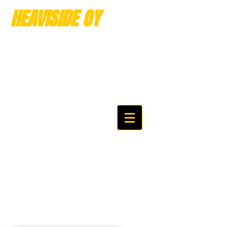
HEAVISIDE OY
Akkuja
ammattitaidolla jo
vuodesta 1989 alkaen
No nyt löysit perille....
Katsele rauhassa ja viihdy!
Just some of our recent
work