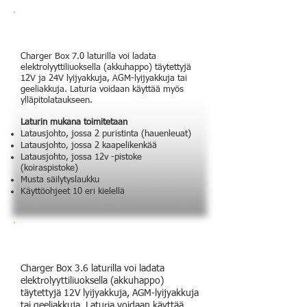
Charger Box 7.0 laturilla voi ladata
elektrolyyttiliuoksella (akkuhappo) täytettyjä
12V ja 24V lyijyakkuja, AGM-lyijyakkuja tai
geeliakkuja. Laturia voidaan käyttää myös
ylläpitolataukseen.
Laturin mukana toimitetaan
Latausjohto, jossa 2 puristinta (hauenleuat)
Latausjohto, jossa 2 kaapelikenkää
Latausjohto, jossa 12v -pistoke
(koiraspistoke)
Musta säilytyslaukku
Käyttöohjeet 10 eri kielellä
Charger Box 3.6 laturilla voi ladata
elektrolyyttiliuoksella (akkuhappo)
täytettyjä 12V lyijyakkuja, AGM-lyijyakkuja
tai geeliakkuja. Laturia voidaan käyttää