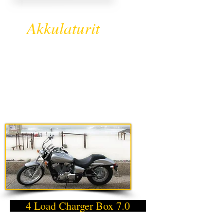
Akkulaturit
Yhteensopivat
akkulaturit nopeasti
ja helposti!
4 Load Charger Box 7.0