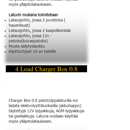
myös ylläpitolataukseen.
Laturin mukana toimitetaan
Latausjohto, jossa 2 puristinta (
hauenleuat)
Latausjohto, jossa 2 kaapelikenkää
Latausjohto, jossa 12v -
pistoke(koiraspistoke)
Musta säilytyslaukku
Käyttöohjeet 10 eri kielellä
4 Load Charger Box 0.8
Charger Box 0.8 pistotulppalaturilla voi
ladata elektrolyyttiliuoksella (akkuhappo)
täytettyjä 12V lyijyakkuja, AGM-lyijyakkuja
tai geeliakkuja. Laturia voidaan käyttää
myös ylläpitolataukseen.