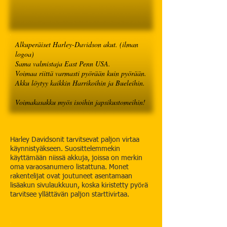
Alkuperäiset Harley-Davidson akut. (ilman
logoa)
Sama valmistaja East Penn USA.
Voimaa riittä varmasti pyörään kuin pyörään.
Akku löytyy kaikkin Harrikoihin ja Bueleihin.
Voimakasakku myös isoihin japsikustomeihin!
Harley Davidsonit tarvitsevat paljon virtaa
käynnistyäkseen. Suosittelemmekin
käyttämään niissä akkuja, joissa on merkin
oma varaosanumero listattuna. Monet
rakentelijat ovat joutuneet asentamaan
lisäakun sivulaukkuun, koska kiristetty pyörä
tarvitsee yllättävän paljon starttivirtaa.