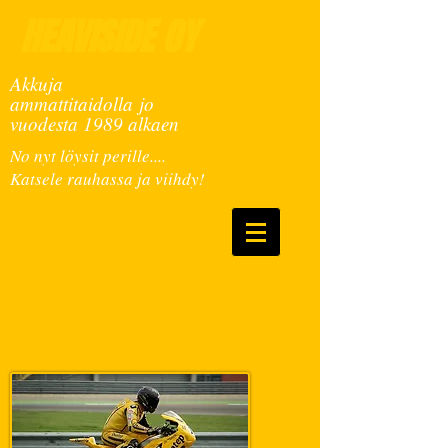
HEAVISIDE OY
Akkuja
ammattitaidolla jo
vuodesta 1989 alkaen
No nyt löysit perille....
Katsele rauhassa ja viihdy!