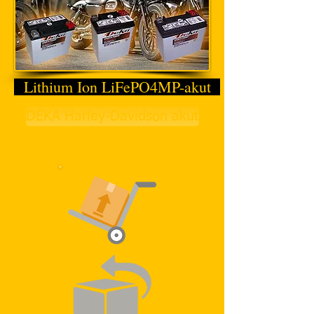
Lithium Ion LiFePO4MP-akut
DEKA Harley-Davidson akut