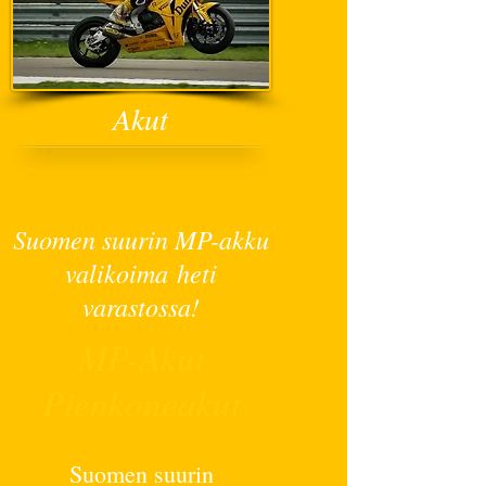
Akut
Suomen suurin MP-akku
valikoima heti
varastossa!
MP-Akut
Pienkoneakut
Suomen suurin