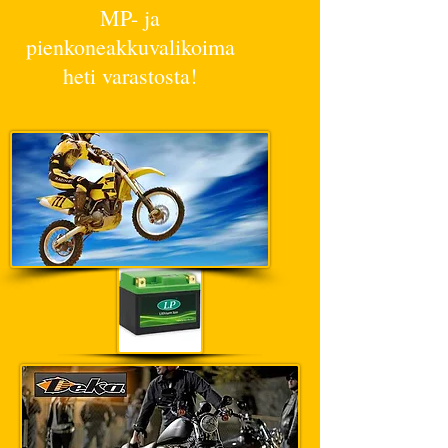
MP- ja
pienkoneakkuvalikoima
heti varastosta!