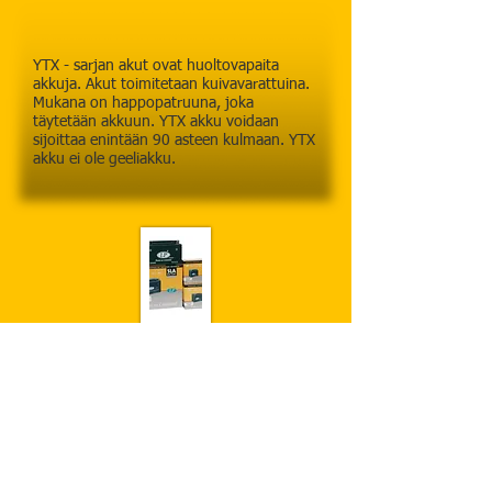
YTX - sarjan akut ovat huoltovapaita
akkuja. Akut toimitetaan kuivavarattuina.
Mukana on happopatruuna, joka
täytetään akkuun. YTX akku voidaan
sijoittaa enintään 90 asteen kulmaan. YTX
akku ei ole geeliakku.
​
Heti käyttövalmiit SLA-sarjan
MP-akut testattuina.