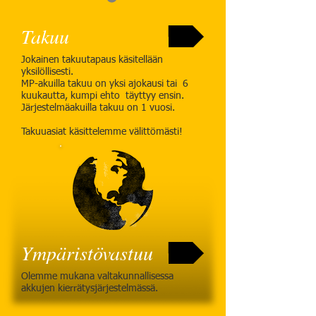
Takuu
Jokainen takuutapaus käsitellään
yksilöllisesti.
MP-akuilla takuu on yksi ajokausi tai 6
kuukautta, kumpi ehto täyttyy ensin.
Järjestelmäakuilla takuu on 1 vuosi.
Takuuasiat käsittelemme välittömästi!
Ympäristövastuu
Olemme mukana valtakunnallisessa
akkujen kierrätysjärjestelmässä.