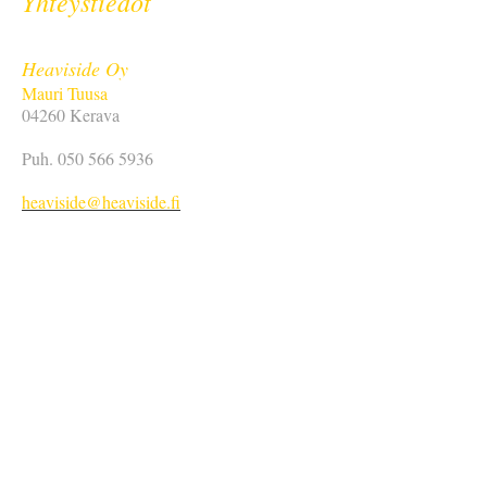
Yhteystiedot
Heaviside Oy
Mauri Tuusa
04260 Kerava
Puh.
050 566 5936
heaviside@heaviside.fi