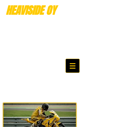
HEAVISIDE OY
Akkuja
ammattitaidolla jo
vuodesta 1989 alkaen
No nyt löysit perille....
Katsele rauhassa ja viihdy!