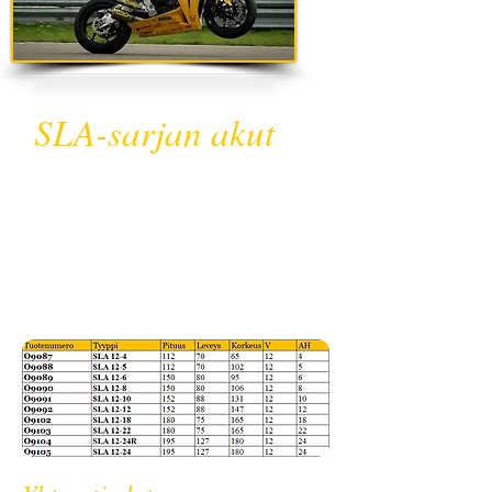
SLA-sarjan akut
SLA-sarjan vaihtoehtoiset
tehdassuljetut
12V AGM MP-akut